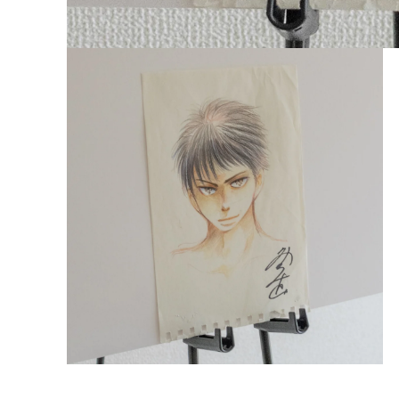
モ
ー
ダ
ル
で
メ
デ
ィ
ア
(1)
を
開
く
モ
ー