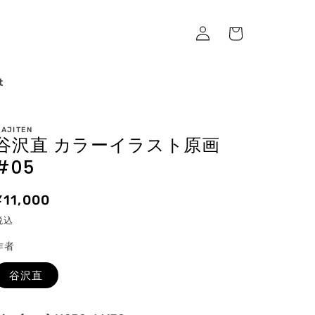
ロ
カ
グ
ー
イ
ト
ン
t
AJITEN
谷沢直 カラーイラスト原画
#05
通
¥11,000
常
税込
価
作者
格
谷沢直