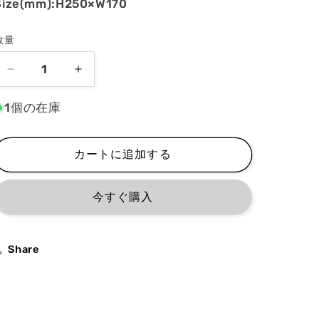
Size(mm):H250×W170
数量
谷
谷
沢
沢
1個の在庫
直
直
カ
カ
ラ
ラ
カートに追加する
ー
ー
イ
イ
今すぐ購入
ラ
ラ
ス
ス
ト
ト
Share
原
原
画
画
#05
#05
の
の