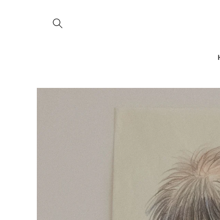
コンテ
ンツに
進む
商品情
報にス
キップ