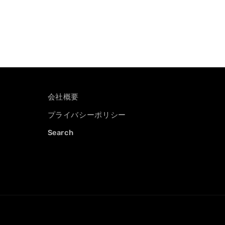
ダ
ル
で
メ
デ
ィ
ア
(2)
を
開
く
会社概要
プライバシーポリシー
Search