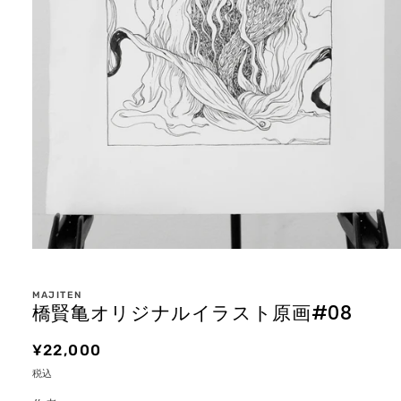
モ
ー
ダ
MAJITEN
ル
橋賢亀オリジナルイラスト原画#08
で
メ
通
¥22,000
デ
ィ
常
税込
ア
価
(1)