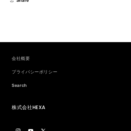
Share
ス
ス
ト
ト
原
原
画
画
#08
#08
の
の
数
数
量
量
会社概要
を
を
プライバシーポリシー
減
増
ら
や
Search
す
す
株式会社HEXA