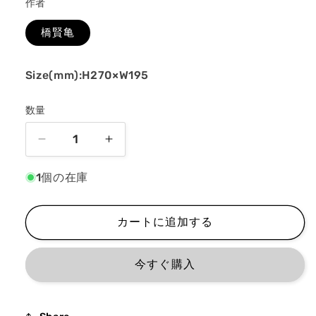
作者
格
を
開
橋賢亀
く
Size(mm):H270×W195
数量
橋
橋
賢
賢
1個の在庫
亀
亀
オ
オ
リ
リ
カートに追加する
ジ
ジ
ナ
ナ
今すぐ購入
ル
ル
イ
イ
ラ
ラ