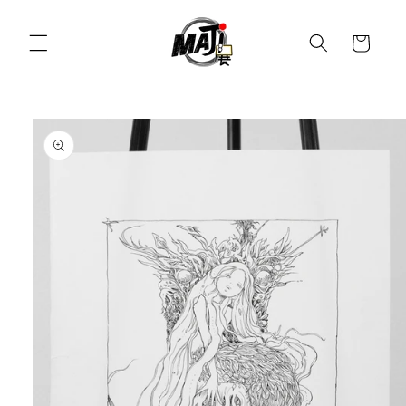
コンテ
カ
ンツに
進む
ー
ト
商品情
報にス
キップ