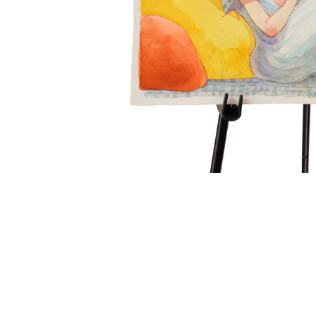
モ
ー
ダ
ル
で
メ
デ
ィ
ア
(1)
を
開