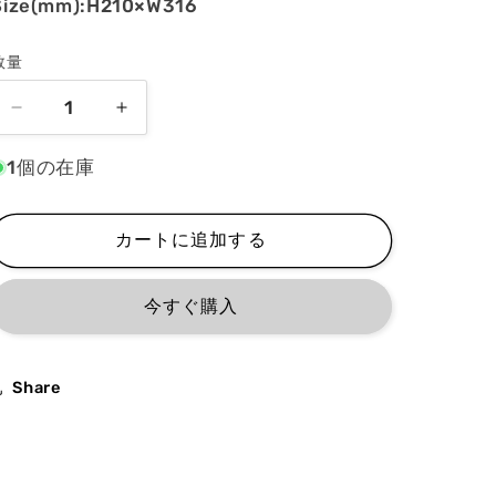
Size(mm):H210×W316
数量
橋
橋
賢
賢
1個の在庫
亀
亀
オ
オ
リ
リ
カートに追加する
ジ
ジ
ナ
ナ
今すぐ購入
ル
ル
イ
イ
ラ
ラ
Share
ス
ス
ト
ト
原
原
画
画