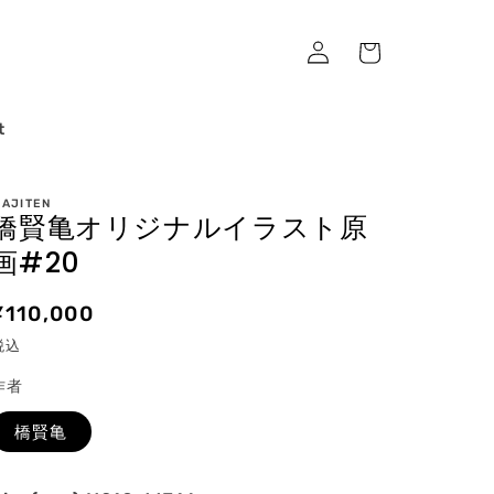
ロ
カ
グ
ー
イ
ト
ン
t
AJITEN
橋賢亀オリジナルイラスト原
画#20
通
¥110,000
常
税込
価
作者
格
橋賢亀