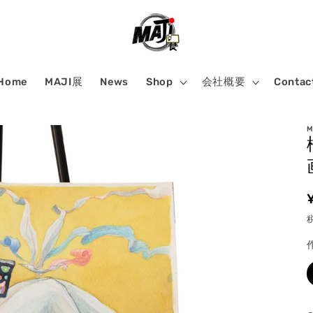
Home
MAJI展
News
Shop
会社概要
Contac
M