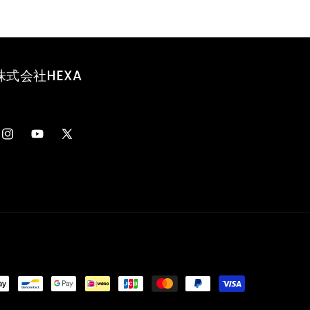
#20
#20
の
の
数
数
量
量
株式会社HEXA
を
を
減
増
ら
や
す
す
Instagram
YouTube
X
(Twitter)