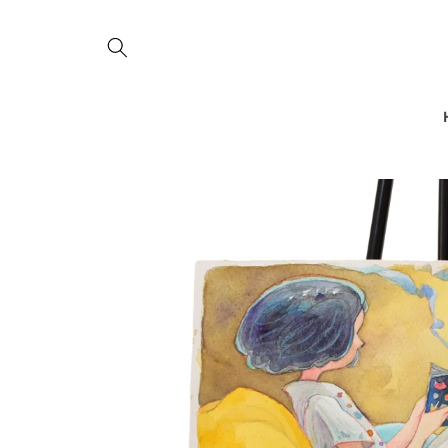
コンテ
ンツに
進む
商品情
報にス
キップ